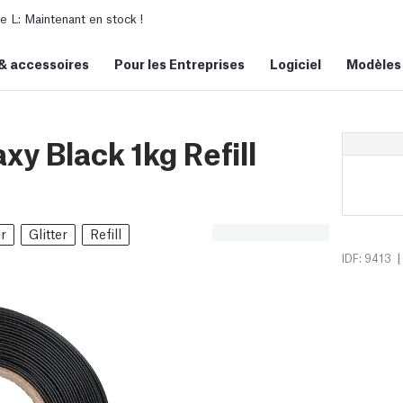
L: Maintenant en stock !
&
accessoires
Pour les Entreprises
Logiciel
Modèles
y Black 1kg Refill
r
Glitter
Refill
|
IDF: 9413