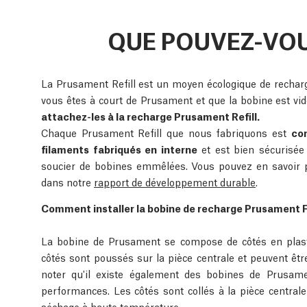
QUE POUVEZ-VOU
La Prusament Refill est un moyen écologique de rechar
vous êtes à court de Prusament et que la bobine est vi
attachez-les à la recharge Prusament Refill.
Chaque Prusament Refill que nous fabriquons est
co
filaments fabriqués en interne
et est bien sécurisée
soucier de bobines emmêlées. Vous pouvez en savoir p
dans notre
rapport de développement durable
.
Comment installer la bobine de recharge Prusament Fi
La bobine de Prusament se compose de côtés en plasti
côtés sont poussés sur la pièce centrale et peuvent être 
noter qu'il existe également des bobines de Prusame
performances. Les côtés sont collés à la pièce centrale
séchage à haute température.