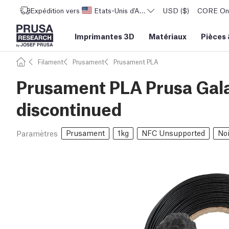
Expédition vers
Etats-Unis d'Amérique
USD ($)
CORE One 
Imprimantes 3D
Matériaux
Pièces
Filament
Prusament
Prusament PLA
Prusament PLA Prusa Galax
discontinued
Prusament
1kg
NFC Unsupported
Noi
Paramètres