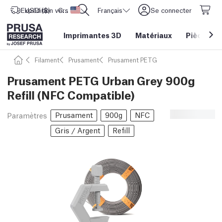
Expédition vers
USD ($)
CORE One L: Maintenant en stock !
Etats-Unis d'Amérique
Français
Se connecter
Imprimantes 3D
Matériaux
Pièces
&
Filament
Prusament
Prusament PETG
Prusament PETG Urban Grey 900g
Refill (NFC Compatible)
Prusament
900g
NFC
Paramètres
Gris / Argent
Refill