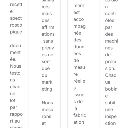
recett
ment 
ires, 
n 
e 
est 
mais 
contr
spect
acco
des 
ôlée 
rosco
mpag
affirm
par 
pique
née 
ations
des 
des 
 sans 
machi
docu
donn
preuv
nes 
ment
ées 
es ne 
de 
ée. 
de 
sont 
préci
Nous 
mesu
que 
sion. 
testo
re 
du 
Chaq
ns 
réelle
mark
ue 
chaq
s 
eting.
bobin
ue 
issue
e 
lot 
s de 
Nous 
subit 
par 
la 
mesu
une 
rappo
fabric
rons 
inspe
rt au 
ation 
et 
ction 
stand