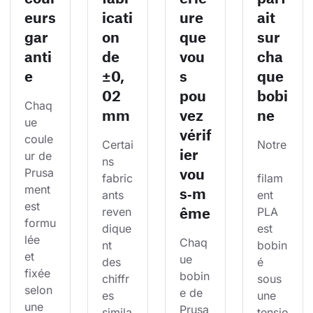
eurs
icati
ure
ait
gar
on
que
sur
anti
de
vou
cha
e
±0,
s
que
02
pou
bobi
Chaq
mm
vez
ne
ue 
vérif
coule
Certai
Notre
ier
ur de 
ns 
vou
Prusa
fabric
filam
ment 
s‑m
ants 
ent 
est 
ême
reven
PLA 
formu
dique
est 
lée 
Chaq
nt 
bobin
et 
ue 
des 
é 
fixée 
bobin
chiffr
sous 
selon 
e de 
es 
une 
une 
Prusa
simila
tensio