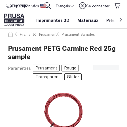
Expédition vers
USD ($)
CORE One L: Maintenant en stock !
Etats-Unis d'Amérique
Français
Se connecter
Imprimantes 3D
Matériaux
Pièces
&
Filament
Prusament
Prusament Samples
Prusament PETG Carmine Red 25g
sample
Prusament
Rouge
Paramètres
Transparent
Glitter