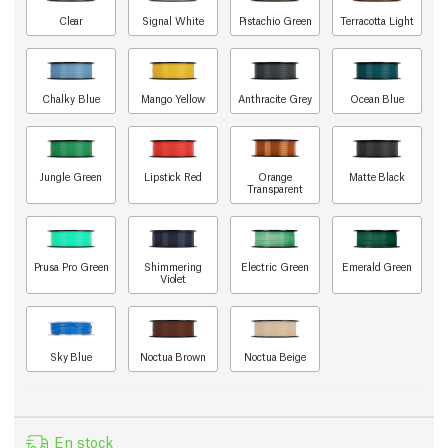
Clear
Signal White
Pistachio Green
Terracotta Light
Chalky Blue
Mango Yellow
Anthracite Grey
Ocean Blue
Jungle Green
Lipstick Red
Orange
Matte Black
Transparent
Prusa Pro Green
Shimmering
Electric Green
Emerald Green
Violet
Sky Blue
Noctua Brown
Noctua Beige
En stock