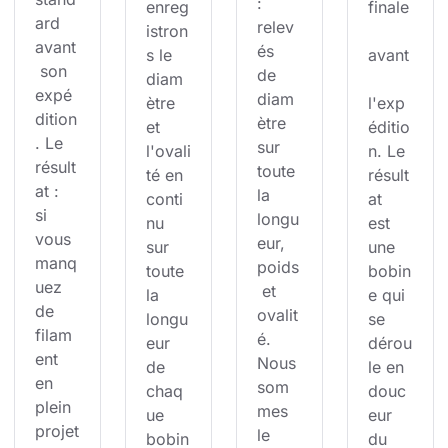
: 
enreg
finale
ard 
relev
istron
avant
és 
s le 
avant
 son 
de 
diam
expé
diam
ètre 
l'exp
dition
ètre 
et 
éditio
. Le 
sur 
l'ovali
n. Le 
résult
toute 
té en 
résult
at : 
la 
conti
at 
si 
longu
nu 
est 
vous 
eur, 
sur 
une 
manq
poids
toute 
bobin
uez 
 et 
la 
e qui 
de 
ovalit
longu
se 
filam
é. 
eur 
dérou
ent 
Nous 
de 
le en 
en 
som
chaq
douc
plein 
mes 
ue 
eur 
projet
le 
bobin
du 