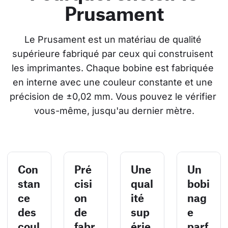
Prusament
Le Prusament est un matériau de qualité 
supérieure fabriqué par ceux qui construisent 
les imprimantes. Chaque bobine est fabriquée 
en interne avec une couleur constante et une 
précision de ±0,02 mm. Vous pouvez le vérifier 
vous-même, jusqu'au dernier mètre.
Con
Pré
Une
Un
stan
cisi
qual
bobi
ce
on
ité
nag
des
de
sup
e
coul
fabr
érie
parf