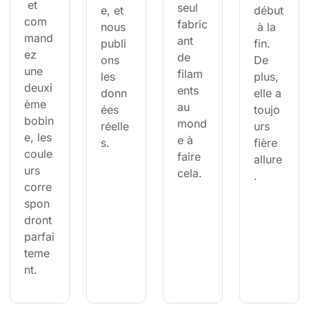
 et 
seul 
e, et 
début
com
fabric
nous 
 à la 
mand
ant 
publi
fin. 
ez 
de 
ons 
De 
une 
filam
les 
plus, 
deuxi
ents 
donn
elle a 
ème 
au 
ées 
toujo
bobin
mond
réelle
urs 
e, les 
e à 
s.
fière 
coule
faire 
allure
urs 
cela.
.
corre
spon
dront 
parfai
teme
nt.