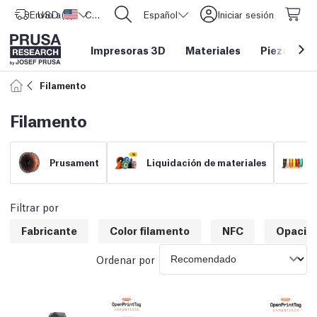
Envío a
USD ($)
Estados Unidos
CORE One L: ¡Ya disponible!
Español
Iniciar sesión
Impresoras 3D
Materiales
Piezas y a
Filamento
Filamento
Prusament
Liquidación de materiales
Filtrar por
Fabricante
Color filamento
NFC
Opacid
Ordenar por