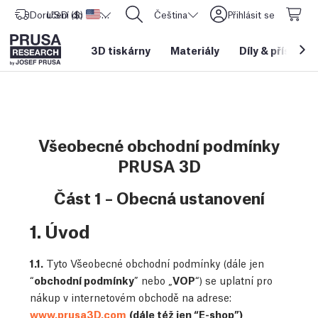
Doručení do
USD ($)
Spojené státy americké
CORE One L: Nyní skladem!
Čeština
Přihlásit se
3D tiskárny
Materiály
Díly
&
příslušen
Všeobecné obchodní podmínky
PRUSA 3D
Část 1 – Obecná ustanovení
1. Úvod
1.1.
Tyto Všeobecné obchodní podmínky (dále jen
“
obchodní podmínky
” nebo „
VOP
“) se uplatní pro
nákup v internetovém obchodě na adrese:
www.prusa3D.com
(dále též jen “E-shop”)