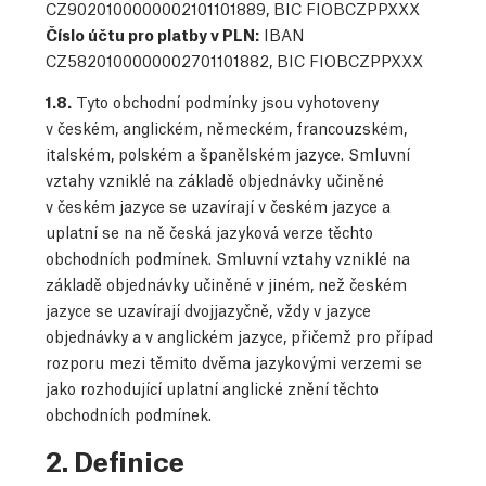
CZ9020100000002101101889, BIC FIOBCZPPXXX
Číslo účtu pro platby v PLN:
IBAN
CZ5820100000002701101882, BIC FIOBCZPPXXX
1.8.
Tyto obchodní podmínky jsou vyhotoveny
v českém, anglickém, německém, francouzském,
italském, polském a španělském jazyce. Smluvní
vztahy vzniklé na základě objednávky učiněné
v českém jazyce se uzavírají v českém jazyce a
uplatní se na ně česká jazyková verze těchto
obchodních podmínek. Smluvní vztahy vzniklé na
základě objednávky učiněné v jiném, než českém
jazyce se uzavírají dvojjazyčně, vždy v jazyce
objednávky a v anglickém jazyce, přičemž pro případ
rozporu mezi těmito dvěma jazykovými verzemi se
jako rozhodující uplatní anglické znění těchto
obchodních podmínek.
2. Definice