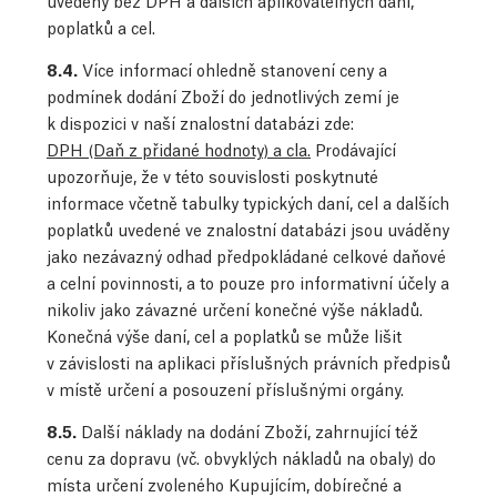
uvedeny bez DPH a dalších aplikovatelných daní,
poplatků a cel.
8.4.
Více informací ohledně stanovení ceny a
podmínek dodání Zboží do jednotlivých zemí je
k dispozici v naší znalostní databázi zde:
DPH (Daň z přidané hodnoty) a cla.
Prodávající
upozorňuje, že v této souvislosti poskytnuté
informace včetně tabulky typických daní, cel a dalších
poplatků uvedené ve znalostní databázi jsou uváděny
jako nezávazný odhad předpokládané celkové daňové
a celní povinnosti, a to pouze pro informativní účely a
nikoliv jako závazné určení konečné výše nákladů.
Konečná výše daní, cel a poplatků se může lišit
v závislosti na aplikaci příslušných právních předpisů
v místě určení a posouzení příslušnými orgány.
8.5.
Další náklady na dodání Zboží, zahrnující též
cenu za dopravu (vč. obvyklých nákladů na obaly) do
místa určení zvoleného Kupujícím, dobírečné a