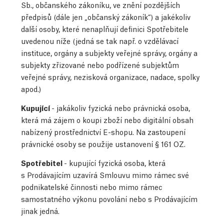
Sb., občanského zákoníku, ve znění pozdějších
předpisů (dále jen „občanský zákoník“) a jakékoliv
další osoby, které nenaplňují definici Spotřebitele
uvedenou níže (jedná se tak např. o vzdělávací
instituce, orgány a subjekty veřejné správy, orgány a
subjekty zřizované nebo podřízené subjektům
veřejné správy, nezisková organizace, nadace, spolky
apod.)
Kupující
- jakákoliv fyzická nebo právnická osoba,
která má zájem o koupi zboží nebo digitální obsah
nabízený prostřednictví E-shopu. Na zastoupení
právnické osoby se použije ustanovení § 161 OZ.
Spotřebitel
- kupující fyzická osoba, která
s Prodávajícím uzavírá Smlouvu mimo rámec své
podnikatelské činnosti nebo mimo rámec
samostatného výkonu povolání nebo s Prodávajícím
jinak jedná.