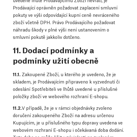
uvedené lhůtě Prodávajícímu Zboží nevrátí, je
Prodávající oprávněn požadovat zaplacení smluvní
pokuty ve výši odpovídající kupní ceně nevráceného
zboží včetně DPH. Právo Prodávajícího požadovat
náhradu škody v plné výši není ustanovením o
smluvní pokutě jakkoliv dotčeno.
11. Dodací podmínky a
podmínky užití obecně
11.1.
Zakoupené Zboží, u kterého je uvedeno, že je
skladem, je Prodávajícím připraveno k vyzvednutí či
odeslání Spotřebiteli ve lhůtě uvedené u příslušné
položky zboží ve webového rozhraní E‑shopu.
11.2.
V případě, že je v rámci objednávky zvoleno
doručení zakoupeného Zboží na adresu určenou
Kupujícím, je u příslušného typu dopravy uvedena ve
webovém rozhraní E-shopu i očekávaná doba dodání.