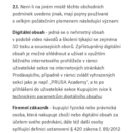
2.1.
Není-li na jiném místě těchto obchodních
podmínek uvedeno jinak, mají pojmy používané
s velkým počátečním písmenem následující význam:
Digitální obsah
- jedná se o nehmotný obsah
v podobě video návodů a školení týkající se zejména
3D tisku a souvisejících oborů. Zpřístupněný digitální
obsah je možné shlédnout a užívat s využitím
běžného internetového prohlížeče v rámci
uživatelské sekce na internetových stránkách
Prodávajícího, případně v rámci zvlášť vyhrazených
sekcí jako je např. „PRUSA Academy“, a to po
přihlášení do uživatelské sekce Kupujícím (více k
technickým parametrům digitálního obsahu;
Firemní zákazník
- kupující fyzická nebo právnická
osoba, která nakupuje zboží nebo digitální obsah za
účelem svého podnikání, dále též další osoby
splňující definici ustanovení § 420 zákona č. 89/2012