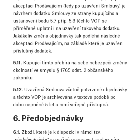
akceptaci Prodávajícím (tedy po uzavření Smlouvy) je
návrhem dodatku Smlouvy ze strany kupujícího a
ustanovení bodu
5.7
příp.
5.8
těchto VOP se
přiměřeně uplatní i na uzavření takového dodatku.
Jakákoliv změna objednávky tak podléhá následné
akceptaci Prodávajícím, na základě které je uzavřen
příslušný dodatek.
5.11.
Kupující tímto přebírá na sebe nebezpečí změny
okolností ve smyslu § 1765 odst. 2 občanského
zákoníku.
5.12.
Uzavřená Smlouva včetně potvrzené objednávky
a těchto VOP je archivována v textové podobě po
dobu nejméně 5 let a není veřejně přístupná.
6. Předobjednávky
6.1.
Zboží, které je k dispozici v rámci tzv.
je možné rezervovat zaplacením
„předobjednávky“