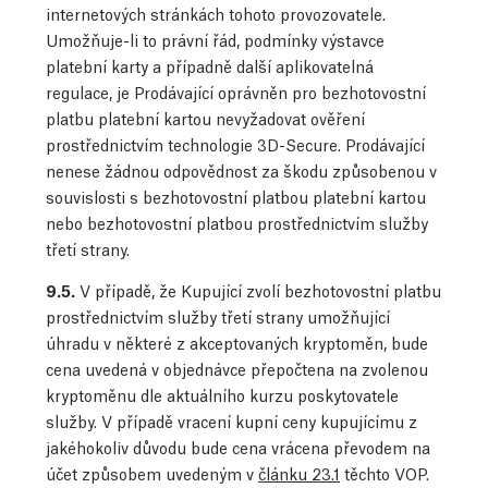
internetových stránkách tohoto provozovatele.
Umožňuje-li to právní řád, podmínky výstavce
platební karty a případně další aplikovatelná
regulace, je Prodávající oprávněn pro bezhotovostní
platbu platební kartou nevyžadovat ověření
prostřednictvím technologie 3D-Secure. Prodávající
nenese žádnou odpovědnost za škodu způsobenou v
souvislosti s bezhotovostní platbou platební kartou
nebo bezhotovostní platbou prostřednictvím služby
třetí strany.
9.5.
V případě, že Kupující zvolí bezhotovostní platbu
prostřednictvím služby třetí strany umožňující
úhradu v některé z akceptovaných kryptoměn, bude
cena uvedená v objednávce přepočtena na zvolenou
kryptoměnu dle aktuálního kurzu poskytovatele
služby. V případě vracení kupní ceny kupujícímu z
jakéhokoliv důvodu bude cena vrácena převodem na
účet způsobem uvedeným v
článku 23.1
těchto VOP.