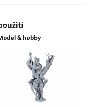
použití
Model & hobby