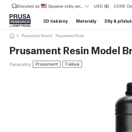
Doručení do
Spojené státy americké
USD ($)
CORE One
3D tiskárny
Materiály
Díly
&
příslu
Prusament Resin
Prusament Resin
Prusament Resin Model Br
Prusament
Fialová
Parametry