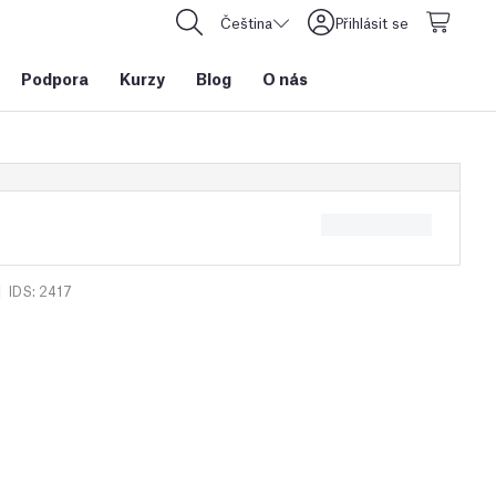
Čeština
Přihlásit se
Podpora
Kurzy
Blog
O nás
|
IDS: 2417