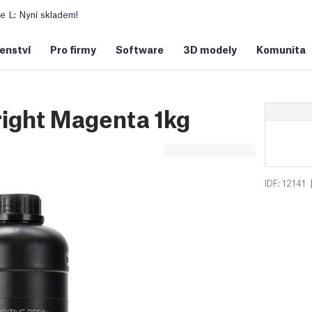
 L: Nyní skladem!
šenství
Pro firmy
Software
3D modely
Komunita
ight Magenta 1kg
IDF: 12141