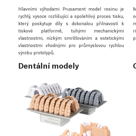
Hlavními výhodami Prusament model resinu je
M
rychlý, vysoce rozlišující a spolehlivý proces tisku,
o
který poskytuje díly s dokonalou přilnavostí k
m
tiskové platformě, tuhými mechanickými
r
vlastnostmi, nízkým smršťováním a estetickými
p
vlastnostmi vhodnými pro průmyslovou rychlou
výrobu prototypů.
Dentální modely