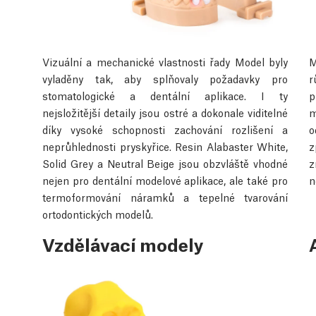
Vizuální a mechanické vlastnosti řady Model byly
M
vyladěny tak, aby splňovaly požadavky pro
r
stomatologické a dentální aplikace. I ty
p
nejsložitější detaily jsou ostré a dokonale viditelné
m
díky vysoké schopnosti zachování rozlišení a
o
neprůhlednosti pryskyřice. Resin Alabaster White,
z
Solid Grey a Neutral Beige jsou obzvláště vhodné
z
nejen pro dentální modelové aplikace, ale také pro
n
termoformování náramků a tepelné tvarování
ortodontických modelů.
Vzdělávací modely