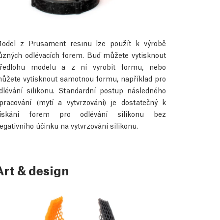
odel z Prusament resinu lze použít k výrobě
ůzných odlévacích forem. Buď můžete vytisknout
ředlohu modelu a z ní vyrobit formu, nebo
ůžete vytisknout samotnou formu, například pro
dlévání silikonu. Standardní postup následného
pracování (mytí a vytvrzování) je dostatečný k
ískání forem pro odlévání silikonu bez
egativního účinku na vytvrzování silikonu.
Art & design