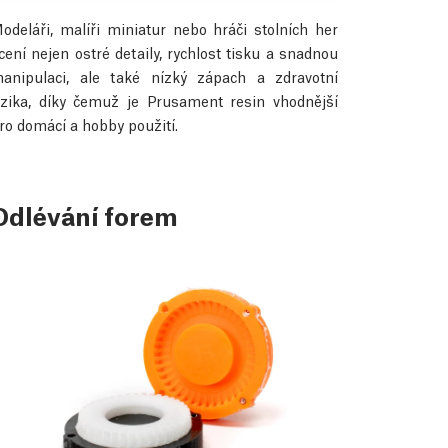
odeláři, malíři miniatur nebo hráči stolních her
cení nejen ostré detaily, rychlost tisku a snadnou
anipulaci, ale také nízký zápach a zdravotní
izika, díky čemuž je Prusament resin vhodnější
ro domácí a hobby použití.
Odlévání forem