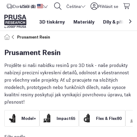
Doručení do
USD ($)
Spojené státy americké
CORE One L: Nyní skladem!
Čeština
Přihlásit se
3D tiskárny
Materiály
Díly
&
příslušen
Prusament Resin
Prusament Resin
Projděte si naši nabídku resinů pro 3D tisk - naše produkty
nabízejí precizní vykreslení detailů, odolnost a všestrannost
pro všechny vaše projekty. Ať už pracujete na složitých
modelech, prototypech nebo funkčních dílech, naše vysoce
kvalitní resiny poskytují jak vynikající povrchovou úpravu, tak
přesnost!
Model+
Impact65
Flex & Flex80
Filtr podle