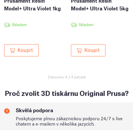
Prusament Resin
Prusament Resin
Model+ Ultra Violet 1kg
Model+ Ultra Violet 5kg
Skladem
Skladem
Koupit
Koupit
Zobrazeno 4 z 4 položek
Proč zvolit 3D tiskárnu Original Prusa?
Skvělá podpora
1
Poskytujeme plnou zákaznickou podporu 24/7 s live
chatem a e-mailem v několika jazycích.