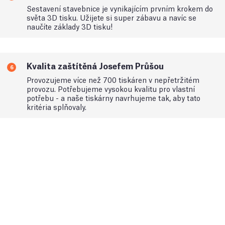
Sestavení stavebnice je vynikajícím prvním krokem do
světa 3D tisku. Užijete si super zábavu a navíc se
naučíte základy 3D tisku!
Kvalita zaštítěná Josefem Průšou
6
Provozujeme více než 700 tiskáren v nepřetržitém
provozu. Potřebujeme vysokou kvalitu pro vlastní
potřebu - a naše tiskárny navrhujeme tak, aby tato
kritéria splňovaly.