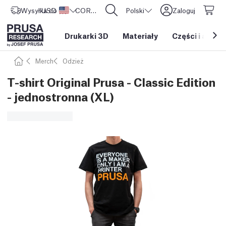
Wysyłka do
USD ($)
Stany Zjednoczone
CORE One L: Już w sprzedaży!
Polski
Zaloguj
Drukarki 3D
Materiały
Części i akces
Merch
Odzież
T-shirt Original Prusa - Classic Edition
- jednostronna (XL)