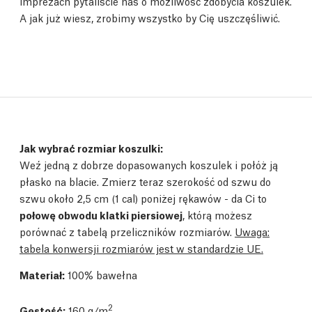
imprezach pytaliście nas o możliwość zdobycia koszulek.
A jak już wiesz, zrobimy wszystko by Cię uszczęśliwić.
Jak wybrać rozmiar koszulki:
Weź jedną z dobrze dopasowanych koszulek i połóż ją
płasko na blacie. Zmierz teraz szerokość od szwu do
szwu około 2,5 cm (1 cal) poniżej rękawów - da Ci to
połowę obwodu klatki piersiowej
, którą możesz
porównać z tabelą przeliczników rozmiarów.
Uwaga:
tabela konwersji rozmiarów jest w standardzie UE.
Materiał:
100% bawełna
2
Gęstość:
160 g/m