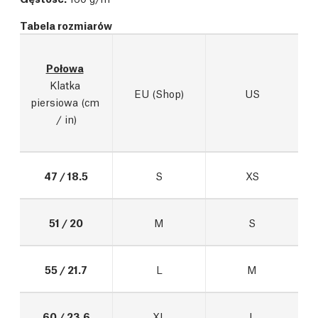
Tabela rozmiarów
Połowa
Klatka 
EU (Shop)
US
piersiowa (cm 
/ in)
47 / 18.5
S
XS
51 / 20
M
S
55 / 21.7
L
M
60 / 23.6
XL
L