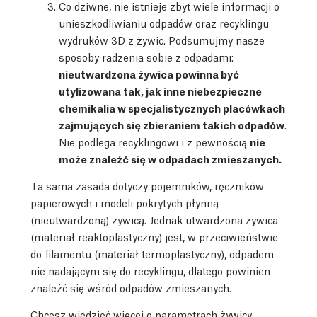
Co dziwne, nie istnieje zbyt wiele informacji o
unieszkodliwianiu odpadów oraz recyklingu
wydruków 3D z żywic. Podsumujmy nasze
sposoby radzenia sobie z odpadami:
nieutwardzona żywica powinna być
utylizowana tak, jak inne niebezpieczne
chemikalia w specjalistycznych placówkach
zajmujących się zbieraniem takich odpadów
.
Nie podlega recyklingowi i z pewnością
nie
może znaleźć się w odpadach zmieszanych.
Ta sama zasada dotyczy pojemników, ręczników
papierowych i modeli pokrytych płynną
(nieutwardzoną) żywicą. Jednak utwardzona żywica
(materiał reaktoplastyczny) jest, w przeciwieństwie
do filamentu (materiał termoplastyczny), odpadem
nie nadającym się do recyklingu, dlatego powinien
znaleźć się wśród odpadów zmieszanych.
Chcesz wiedzieć więcej o parametrach żywicy