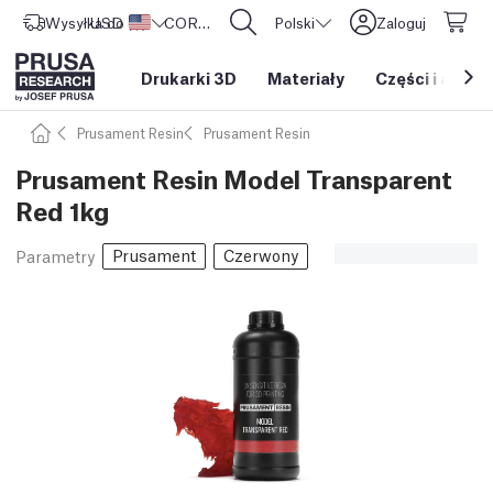
Wysyłka do
USD ($)
Stany Zjednoczone
CORE One L: Już w sprzedaży!
Polski
Zaloguj
Drukarki 3D
Materiały
Części i akces
Prusament Resin
Prusament Resin
Prusament Resin Model Transparent
Red 1kg
Prusament
Czerwony
Parametry