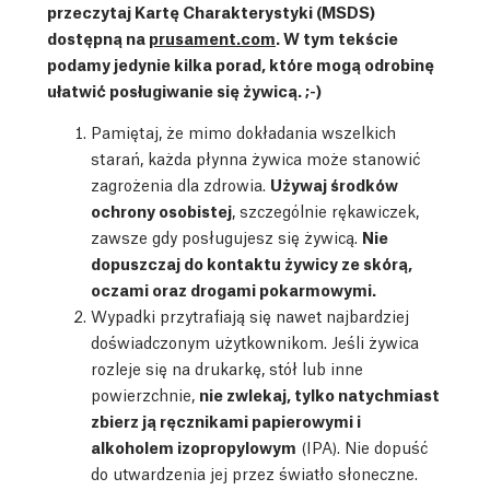
przeczytaj Kartę Charakterystyki (MSDS)
dostępną na
prusament.com
. W tym tekście
podamy jedynie kilka porad, które mogą odrobinę
ułatwić posługiwanie się żywicą. ;-)
Pamiętaj, że mimo dokładania wszelkich
starań, każda płynna żywica może stanowić
zagrożenia dla zdrowia.
Używaj środków
ochrony osobistej
, szczególnie rękawiczek,
zawsze gdy posługujesz się żywicą.
Nie
dopuszczaj do kontaktu żywicy ze skórą,
oczami oraz drogami pokarmowymi.
Wypadki przytrafiają się nawet najbardziej
doświadczonym użytkownikom. Jeśli żywica
rozleje się na drukarkę, stół lub inne
powierzchnie,
nie zwlekaj, tylko natychmiast
zbierz ją ręcznikami papierowymi i
alkoholem izopropylowym
(IPA). Nie dopuść
do utwardzenia jej przez światło słoneczne.