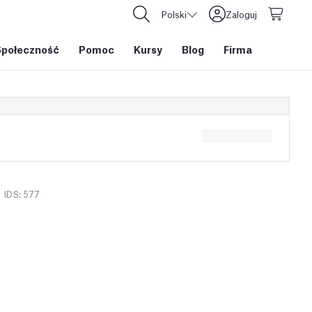
Polski
Zaloguj
Społeczność
Pomoc
Kursy
Blog
Firma
IDS: 577