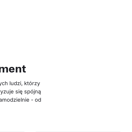
ament
h ludzi, którzy 
yzuje się spójną 
modzielnie - od 