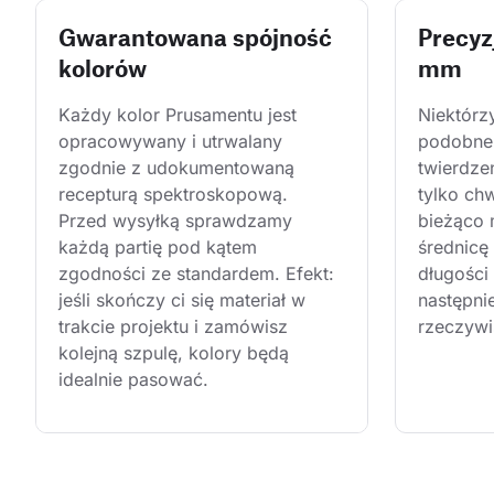
Gwarantowana spójność
Precyz
kolorów
mm
Każdy kolor Prusamentu jest 
Niektórz
opracowywany i utrwalany 
podobne 
zgodnie z udokumentowaną 
twierdze
recepturą spektroskopową. 
tylko ch
Przed wysyłką sprawdzamy 
bieżąco 
każdą partię pod kątem 
średnicę
zgodności ze standardem. Efekt: 
długości 
jeśli skończy ci się materiał w 
następni
trakcie projektu i zamówisz 
rzeczywi
kolejną szpulę, kolory będą 
idealnie pasować.