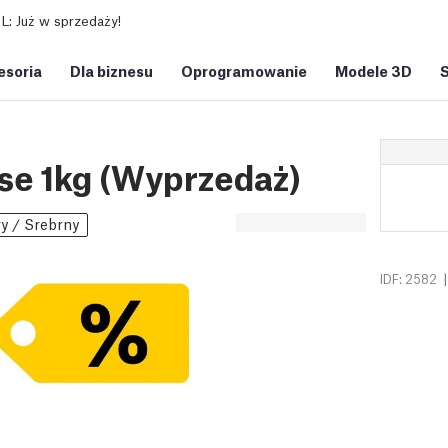
: Już w sprzedaży!
esoria
Dla biznesu
Oprogramowanie
Modele 3D
se 1kg (Wyprzedaż)
y / Srebrny
|
IDF: 2582