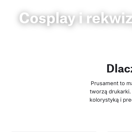
Cosplay i rekwi
Dlac
Prusament to ma
tworzą drukarki.
kolorystyką i p