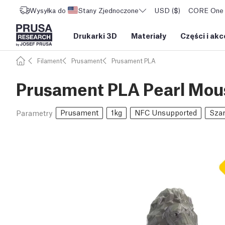
Wysyłka do
Stany Zjednoczone
USD ($)
CORE One L
Drukarki 3D
Materiały
Części i akc
Filament
Prusament
Prusament PLA
Prusament PLA Pearl Mou
Prusament
1kg
NFC Unsupported
Szar
Parametry