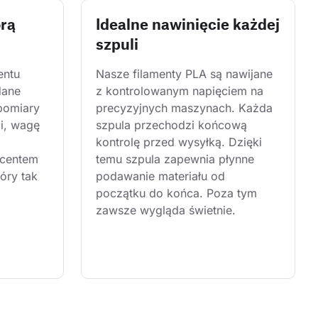
órą
Idealne nawinięcie każdej
szpuli
entu 
Nasze filamenty PLA są nawijane 
dane 
z kontrolowanym napięciem na 
pomiary 
precyzyjnych maszynach. Każda 
i, wagę 
szpula przechodzi końcową 
kontrolę przed wysyłką. Dzięki 
centem 
temu szpula zapewnia płynne 
óry tak 
podawanie materiału od 
początku do końca. Poza tym 
zawsze wygląda świetnie.