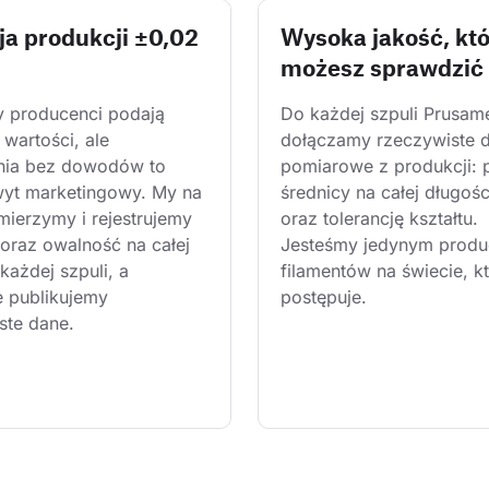
ja produkcji ±0,02
Wysoka jakość, kt
możesz sprawdzić
y producenci podają 
Do każdej szpuli Prusam
wartości, ale 
dołączamy rzeczywiste 
nia bez dowodów to 
pomiarowe z produkcji: 
wyt marketingowy. My na 
średnicy na całej długośc
mierzymy i rejestrujemy 
oraz tolerancję kształtu. 
 oraz owalność na całej 
Jesteśmy jedynym produ
każdej szpuli, a 
filamentów na świecie, kt
e publikujemy 
postępuje.
ste dane.