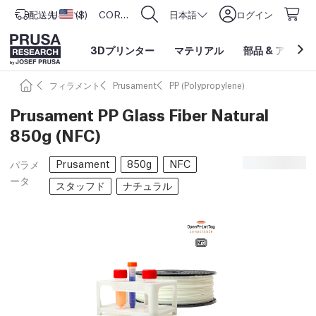
配送先
USD ($)
アメリカ合衆国
CORE One L: Now In Stock!
日本語
ログイン
3Dプリンター
マテリアル
部品
&
アクセサ
フィラメント
Prusament
PP (Polypropylene)
Prusament PP Glass Fiber Natural
850g (NFC)
Prusament
850g
NFC
パラメ
ータ
スタッフド
ナチュラル