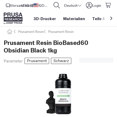
Versand nach
USD ($)
Vereinigte Staaten
CORE One L: Jetzt auf Lager!
Deutsch
Login
3D-Drucker
Materialien
Teile
&
Zube
Prusament Resin
Prusament Resin
Prusament Resin BioBased60
Obsidian Black 1kg
Prusament
Schwarz
Parameter