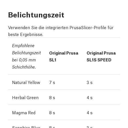
Belichtungszeit
Verwenden Sie die integrierten PrusaSlicer-Profile für
beste Ergebnisse.
Empfohlene
Belichtungszeit
Original Prusa
Original Prusa
SL1
SL1S SPEED
bei 0,05 mm
Schichthöhe.
Natural Yellow
7 s
3 s
Herbal Green
8 s
4 s
Magma Red
8 s
4 s
Sapphire Blue
8 s
3 s