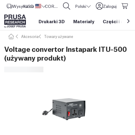
Wysyłka do
USD ($)
Stany Zjednoczone
CORE One L: Już w sprzedaży!
Polski
Zaloguj
Drukarki 3D
Materiały
Części i akces
Akcesoria
Towary używane
Voltage convertor Instapark ITU-500
(używany produkt)