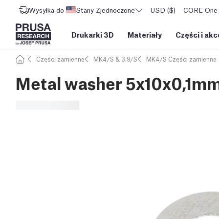
Wysyłka do
Stany Zjednoczone
USD ($)
CORE One L
Drukarki 3D
Materiały
Części i akc
Części zamienne
MK4/S & 3.9/S
MK4/S Części zamienne
Metal washer 5x10x0,1m