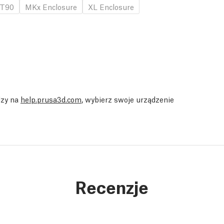
T90
MKx Enclosure
XL Enclosure
dzy na
help.prusa3d.com
, wybierz swoje urządzenie
Recenzje