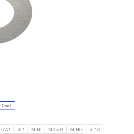
 One L
CW1
SL1
MINI
MK3S+
MINI+
SL1S