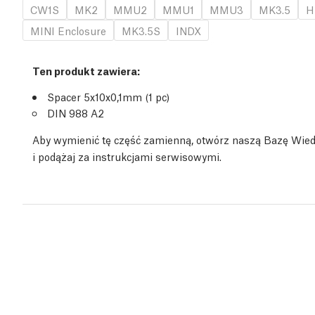
CW1S
MK2
MMU2
MMU1
MMU3
MK3.5
H
MINI Enclosure
MK3.5S
INDX
Ten produkt zawiera:
Spacer 5x10x0,1mm (1 pc)
DIN 988 A2
Aby wymienić tę część zamienną, otwórz naszą Bazę Wie
i podążaj za instrukcjami serwisowymi.