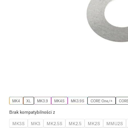
MK4
XL
MK3.9
MK4S
MK3.9S
CORE One/+
CORE
Brak kompatybilności z
MK3S
MK3
MK2.5S
MK2.5
MK2S
MMU2S