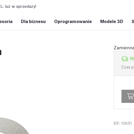
: Już w sprzedaży!
esoria
Dla biznesu
Oprogramowanie
Modele 3D
m
Zamienna
W
Czas p
IDF: 10691