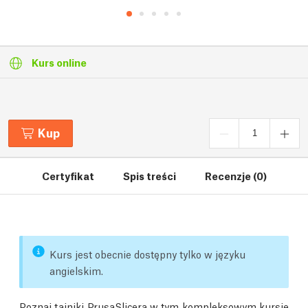
Kurs online
Kup
Certyfikat
Spis treści
Recenzje (0)
Kurs jest obecnie dostępny tylko w języku
angielskim.
Poznaj tajniki PrusaSlicera w tym kompleksowym kursie