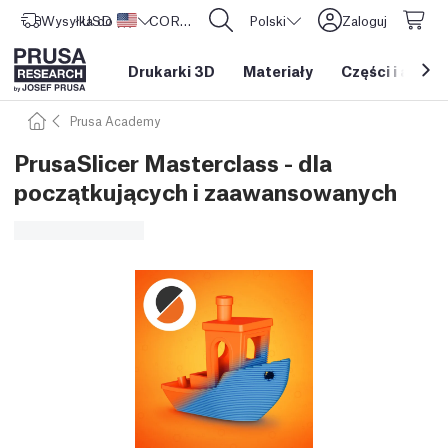
Wysyłka do
USD ($)
Stany Zjednoczone
CORE One L: Już w sprzedaży!
Polski
Zaloguj
Drukarki 3D
Materiały
Części i akces
Prusa Academy
PrusaSlicer Masterclass - dla
początkujących i zaawansowanych