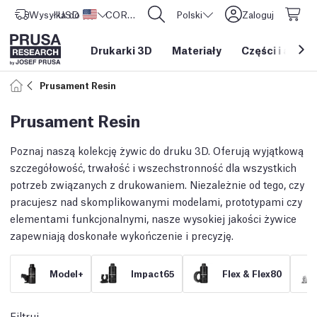
Wysyłka do
USD ($)
Stany Zjednoczone
CORE One L: Już w sprzedaży!
Polski
Zaloguj
Drukarki 3D
Materiały
Części i akces
Prusament Resin
Prusament Resin
Poznaj naszą kolekcję żywic do druku 3D. Oferują wyjątkową
szczegółowość, trwałość i wszechstronność dla wszystkich
potrzeb związanych z drukowaniem. Niezależnie od tego, czy
pracujesz nad skomplikowanymi modelami, prototypami czy
elementami funkcjonalnymi, nasze wysokiej jakości żywice
zapewniają doskonałe wykończenie i precyzję.
Model+
Impact65
Flex & Flex80
Filtruj