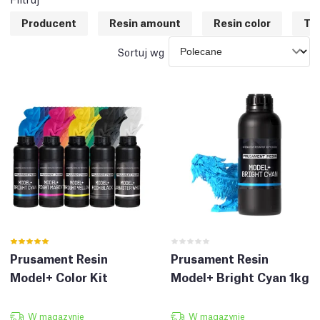
Producent
Resin amount
Resin color
Te
Sortuj wg
Prusament Resin
Prusament Resin
Model+ Color Kit
Model+ Bright Cyan 1kg
W magazynie
W magazynie