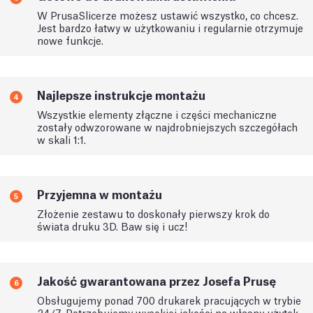
W PrusaSlicerze możesz ustawić wszystko, co chcesz.
Jest bardzo łatwy w użytkowaniu i regularnie otrzymuje
nowe funkcje.
Najlepsze instrukcje montażu
4
Wszystkie elementy złączne i części mechaniczne
zostały odwzorowane w najdrobniejszych szczegółach
w skali 1:1.
Przyjemna w montażu
5
Złożenie zestawu to doskonały pierwszy krok do
świata druku 3D. Baw się i ucz!
Jakość gwarantowana przez Josefa Prusę
6
Obsługujemy ponad 700 drukarek pracujących w trybie
24/7. Potrzebujemy wysokiej jakości na własny użytek