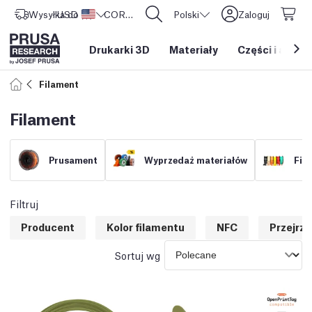
Wysyłka do
USD ($)
Stany Zjednoczone
CORE One L: Już w sprzedaży!
Polski
Zaloguj
Drukarki 3D
Materiały
Części i akces
Filament
Filament
Prusament
Wyprzedaż materiałów
Fil
Filtruj
Producent
Kolor filamentu
NFC
Przejrz
Sortuj wg