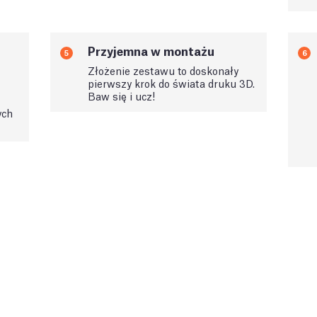
Przyjemna w montażu
5
6
Złożenie zestawu to doskonały
pierwszy krok do świata druku 3D.
Baw się i ucz!
ych