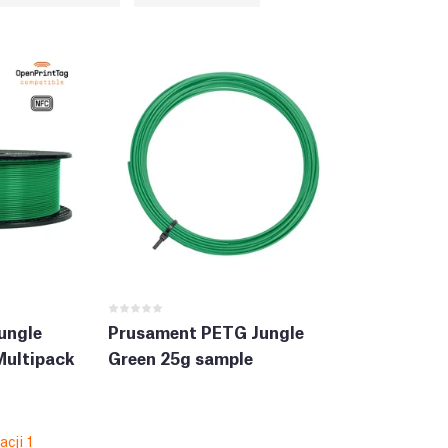
ungle
Prusament PETG Jungle
Multipack
Green 25g sample
cji 1