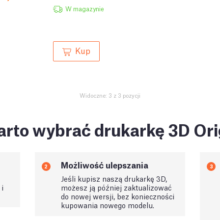
W magazynie
Kup
Widoczne: 3 z 3 pozycji
rto wybrać drukarkę 3D Ori
Możliwość ulepszania
2
3
Jeśli kupisz naszą drukarkę 3D,
i
możesz ją później zaktualizować
do nowej wersji, bez konieczności
kupowania nowego modelu.