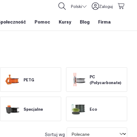
Polski
Zaloguj
Społeczność
Pomoc
Kursy
Blog
Firma
PC
PETG
(Polycarbonate)
Specjalne
Eco
Sortuj wg