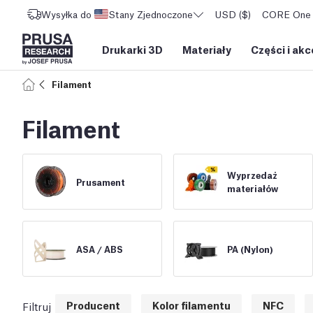
Wysyłka do
Stany Zjednoczone
USD ($)
CORE One L
Drukarki 3D
Materiały
Części i akc
Filament
Filament
Wyprzedaż
Prusament
materiałów
ASA /
ABS
PA (Nylon)
Producent
Kolor filamentu
NFC
Filtruj