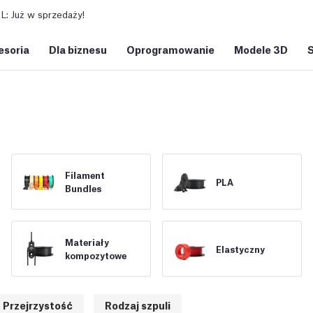
: Już w sprzedaży!
esoria
Dla biznesu
Oprogramowanie
Modele 3D
Filament
PLA
Bundles
Materiały
Elastyczny
kompozytowe
Przejrzystość
Rodzaj szpuli