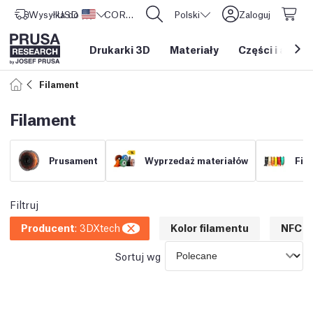
Wysyłka do
USD ($)
Stany Zjednoczone
CORE One L: Już w sprzedaży!
Polski
Zaloguj
Drukarki 3D
Materiały
Części i akces
Filament
Filament
Prusament
Wyprzedaż materiałów
Fil
Filtruj
Producent
:
3DXtech
Kolor filamentu
NFC
Sortuj wg