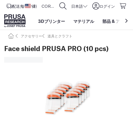
配送先
USD ($)
アメリカ合衆国
CORE One L: Now In Stock!
日本語
ログイン
3Dプリンター
マテリアル
部品
&
アクセサ
アクセサリー
道具とクラフト
Face shield PRUSA PRO (10 pcs)