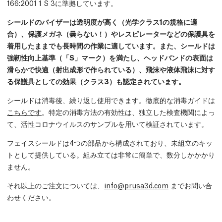
166:2001 1 S 3に準拠しています。
シールドのバイザーは透明度が高く（光学クラス1の規格に適
合）、保護メガネ（曇らない！）やレスピレーターなどの保護具を
着用したままでも長時間の作業に適しています。また、シールドは
強靭性向上基準（「S」マーク）を満たし、ヘッドバンドの表面は
滑らかで快適（射出成形で作られている）、飛沫や液体飛沫に対す
る保護具としての効果（クラス3）も認定されています。
シールドは消毒後、繰り返し使用できます。徹底的な消毒ガイドは
こちらです
。特定の消毒方法の有効性は、独立した検査機関によっ
て、活性コロナウイルスのサンプルを用いて検証されています。
フェイスシールドは4つの部品から構成されており、未組立のキッ
トとして提供している。組み立ては非常に簡単で、数分しかかかり
ません。
それ以上のご注文については、
info@prusa3d.com
までお問い合
わせください。