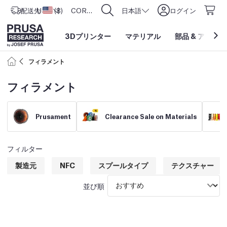
配送先
USD ($)
アメリカ合衆国
CORE One L: Now In Stock!
日本語
ログイン
3Dプリンター
マテリアル
部品
&
アクセサ
フィラメント
フィラメント
Prusament
Clearance Sale on Materials
フィルター
製造元
NFC
スプールタイプ
テクスチャー
並び順