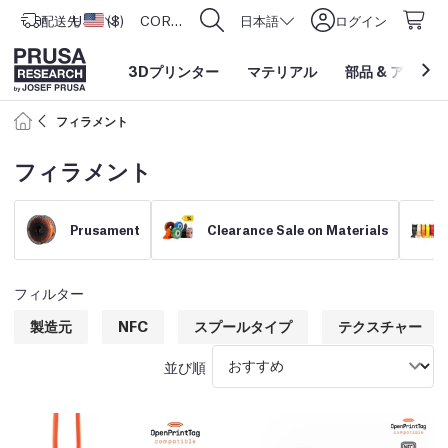
配送先
USD ($)
アメリカ合衆国
CORE One L: Now In Stock!
日本語
ログイン
3Dプリンター
マテリアル
部品
&
アクセサ
フィラメント
フィラメント
Prusament
Clearance Sale on Materials
フィルター
製造元
NFC
スプールタイプ
テクスチャー
並び順