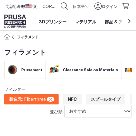
配送先
USD ($)
アメリカ合衆国
CORE One L: Now In Stock!
日本語
ログイン
3Dプリンター
マテリアル
部品
&
アクセサ
フィラメント
フィラメント
Prusament
Clearance Sale on Materials
フィルター
製造元
:
Fiberthree
NFC
スプールタイプ
並び順