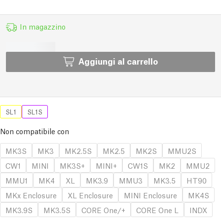
In magazzino
Aggiungi al carrello
SL1
SL1S
Non compatibile con
MK3S
MK3
MK2.5S
MK2.5
MK2S
MMU2S
CW1
MINI
MK3S+
MINI+
CW1S
MK2
MMU2
MMU1
MK4
XL
MK3.9
MMU3
MK3.5
HT90
MKx Enclosure
XL Enclosure
MINI Enclosure
MK4S
MK3.9S
MK3.5S
CORE One/+
CORE One L
INDX