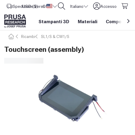
Spedizione verso
USD ($)
CORE One L: Ora disponibile!
Stati Uniti d'America
Italiano
Accesso
Stampanti 3D
Materiali
Componenti e
Ricambi
SL1/S & CW1/S
Touchscreen (assembly)