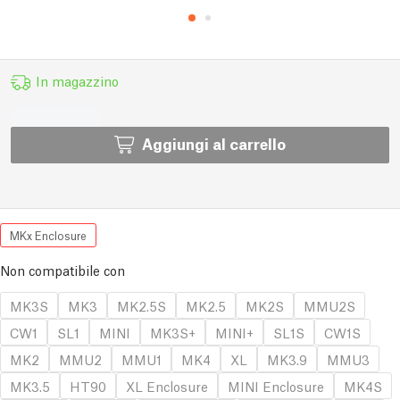
In magazzino
Aggiungi al carrello
MKx Enclosure
Non compatibile con
MK3S
MK3
MK2.5S
MK2.5
MK2S
MMU2S
CW1
SL1
MINI
MK3S+
MINI+
SL1S
CW1S
MK2
MMU2
MMU1
MK4
XL
MK3.9
MMU3
MK3.5
HT90
XL Enclosure
MINI Enclosure
MK4S