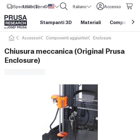
Spedizione verso
USD ($)
CORE One L: Ora disponibile!
Stati Uniti d'America
Italiano
Accesso
Stampanti 3D
Materiali
Componenti e
Accessori
Componenti aggiuntivi
Enclosure
Chiusura meccanica (Original Prusa
Enclosure)