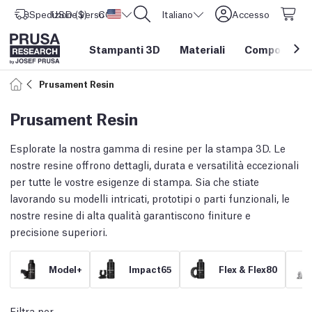
Spedizione verso
USD ($)
CORE One L: Ora disponibile!
Stati Uniti d'America
Italiano
Accesso
Stampanti 3D
Materiali
Componenti e
Prusament Resin
Prusament Resin
Esplorate la nostra gamma di resine per la stampa 3D. Le
nostre resine offrono dettagli, durata e versatilità eccezionali
per tutte le vostre esigenze di stampa. Sia che stiate
lavorando su modelli intricati, prototipi o parti funzionali, le
nostre resine di alta qualità garantiscono finiture e
precisione superiori.
Model+
Impact65
Flex & Flex80
Filtra per