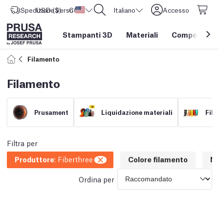
Spedizione verso
USD ($)
CORE One L: Ora disponibile!
Stati Uniti d'America
Italiano
Accesso
Stampanti 3D
Materiali
Componenti e
Filamento
Filamento
Prusament
Liquidazione materiali
Fila
Filtra per
Produttore
:
Fiberthree
Colore filamento
N
Ordina per