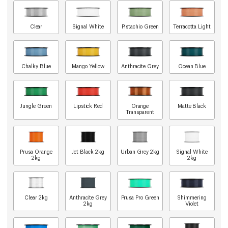
Clear
Signal White
Pistachio Green
Terracotta Light
Chalky Blue
Mango Yellow
Anthracite Grey
Ocean Blue
Jungle Green
Lipstick Red
Orange
Matte Black
Transparent
Prusa Orange
Jet Black 2kg
Urban Grey 2kg
Signal White
2kg
2kg
Clear 2kg
Anthracite Grey
Prusa Pro Green
Shimmering
2kg
Violet