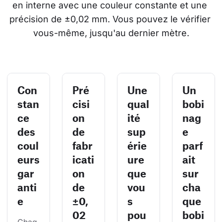
en interne avec une couleur constante et une 
précision de ±0,02 mm. Vous pouvez le vérifier 
vous-même, jusqu'au dernier mètre.
Con
Pré
Une
Un
stan
cisi
qual
bobi
ce
on
ité
nag
des
de
sup
e
coul
fabr
érie
parf
eurs
icati
ure
ait
gar
on
que
sur
anti
de
vou
cha
e
±0,
s
que
02
pou
bobi