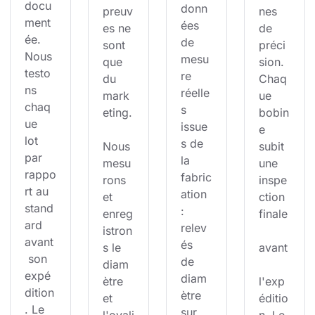
docu
donn
preuv
nes 
ment
ées 
es ne 
de 
ée. 
de 
sont 
préci
Nous 
mesu
que 
sion. 
testo
re 
du 
Chaq
ns 
réelle
mark
ue 
chaq
s 
eting.
bobin
ue 
issue
e 
lot 
s de 
Nous 
subit 
par 
la 
mesu
une 
rappo
fabric
rons 
inspe
rt au 
ation 
et 
ction 
stand
: 
enreg
finale
ard 
relev
istron
avant
és 
s le 
avant
 son 
de 
diam
expé
diam
ètre 
l'exp
dition
ètre 
et 
éditio
. Le 
sur 