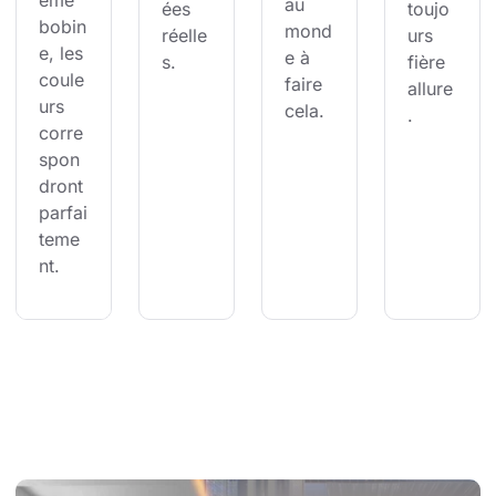
ème 
au 
ées 
toujo
bobin
mond
réelle
urs 
e, les 
e à 
s.
fière 
coule
faire 
allure
urs 
cela.
.
corre
spon
dront 
parfai
teme
nt.