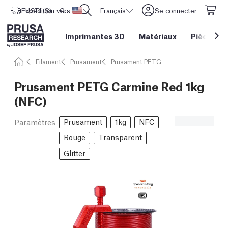
Expédition vers
USD ($)
CORE One L: Maintenant en stock !
Etats-Unis d'Amérique
Français
Se connecter
Imprimantes 3D
Matériaux
Pièces
&
Filament
Prusament
Prusament PETG
Prusament PETG Carmine Red 1kg
(NFC)
Prusament
1kg
NFC
Paramètres
Rouge
Transparent
Glitter