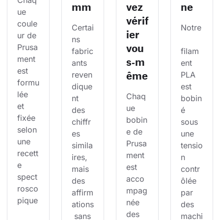
Chaq
mm
vez
ne
ue 
vérif
coule
Certai
Notre
ier
ur de 
ns 
vou
Prusa
fabric
filam
ment 
s‑m
ants 
ent 
est 
ême
reven
PLA 
formu
dique
est 
lée 
Chaq
nt 
bobin
et 
ue 
des 
é 
fixée 
bobin
chiffr
sous 
selon 
e de 
es 
une 
une 
Prusa
simila
tensio
recett
ment 
ires, 
n 
e 
est 
mais 
contr
spect
acco
des 
ôlée 
rosco
mpag
affirm
par 
pique
née 
ations
des 
des 
 sans 
machi