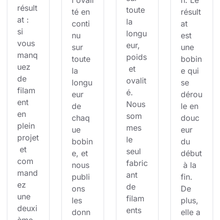
l'ovali
n. Le 
résult
toute 
té en 
résult
at : 
la 
conti
at 
si 
longu
nu 
est 
vous 
eur, 
sur 
une 
manq
poids
toute 
bobin
uez 
 et 
la 
e qui 
de 
ovalit
longu
se 
filam
é. 
eur 
dérou
ent 
Nous 
de 
le en 
en 
som
chaq
douc
plein 
mes 
ue 
eur 
projet
le 
bobin
du 
 et 
seul 
e, et 
début
com
fabric
nous 
 à la 
mand
ant 
publi
fin. 
ez 
de 
ons 
De 
une 
filam
les 
plus, 
deuxi
ents 
donn
elle a 