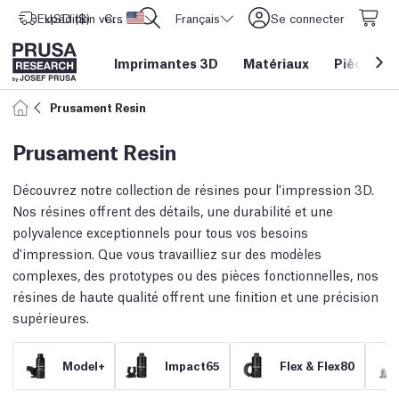
Expédition vers
USD ($)
CORE One L: Maintenant en stock !
Etats-Unis d'Amérique
Français
Se connecter
Imprimantes 3D
Matériaux
Pièces
&
Prusament Resin
Prusament Resin
Découvrez notre collection de résines pour l'impression 3D.
Nos résines offrent des détails, une durabilité et une
polyvalence exceptionnels pour tous vos besoins
d'impression. Que vous travailliez sur des modèles
complexes, des prototypes ou des pièces fonctionnelles, nos
résines de haute qualité offrent une finition et une précision
supérieures.
Model+
Impact65
Flex & Flex80