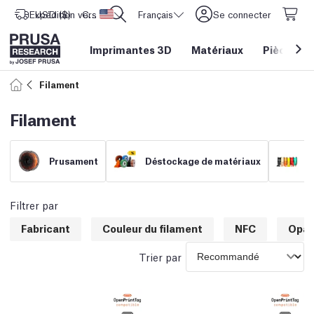
Expédition vers
USD ($)
CORE One L: Maintenant en stock !
Etats-Unis d'Amérique
Français
Se connecter
Imprimantes 3D
Matériaux
Pièces
&
Filament
Filament
Prusament
Déstockage de matériaux
F
Filtrer par
Fabricant
Couleur du filament
NFC
Opac
Trier par