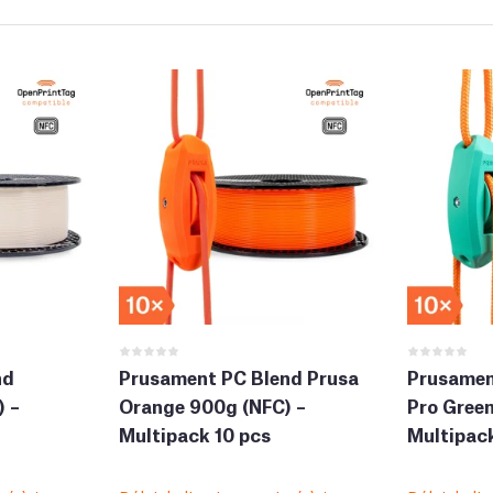
nd
Prusament PC Blend Prusa
Prusamen
) –
Orange 900g (NFC) –
Pro Green
Multipack 10 pcs
Multipack