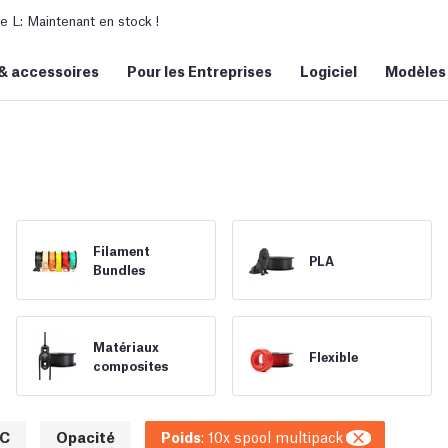
L: Maintenant en stock !
&
accessoires
Pour les Entreprises
Logiciel
Modèles
Filament
PLA
Bundles
Matériaux
Flexible
composites
C
Opacité
Poids
:
10x spool multipack