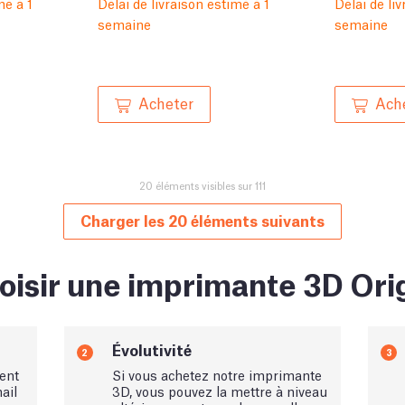
mé à 1
Délai de livraison estimé à 1
Délai de li
semaine
semaine
Acheter
Ach
20 éléments visibles sur 111
Charger les 20 éléments suivants
oisir une imprimante 3D Orig
Évolutivité
2
3
ent
Si vous achetez notre imprimante
ail
3D, vous pouvez la mettre à niveau