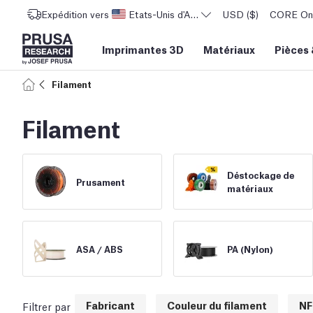
Expédition vers
Etats-Unis d'Amérique
USD ($)
CORE One 
Imprimantes 3D
Matériaux
Pièces
Filament
Filament
Déstockage de
Prusament
matériaux
ASA /
ABS
PA (Nylon)
Fabricant
Couleur du filament
NF
Filtrer par