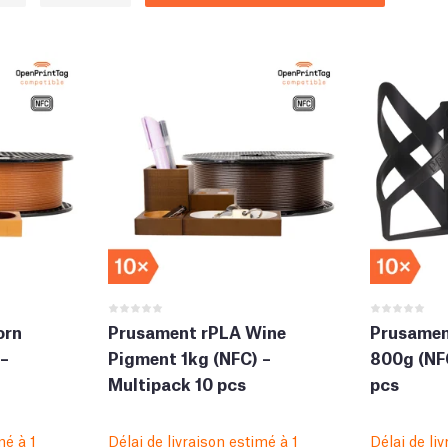
orn
Prusament rPLA Wine
Prusamen
 –
Pigment 1kg (NFC) –
800g (NFC
Multipack 10 pcs
pcs
mé à 1
Délai de livraison estimé à 1
Délai de li