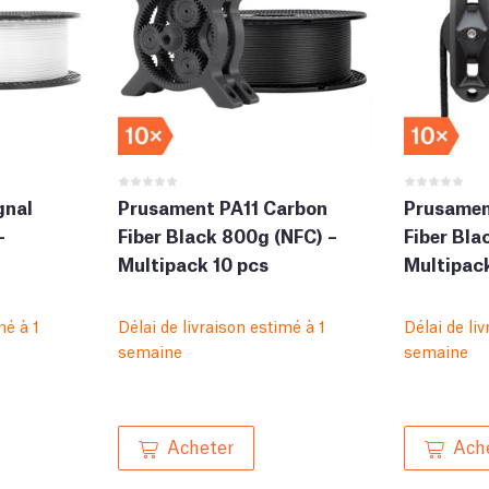
gnal
Prusament PA11 Carbon
Prusamen
–
Fiber Black 800g (NFC) –
Fiber Bla
Multipack 10 pcs
Multipack
mé à 1
Délai de livraison estimé à 1
Délai de li
semaine
semaine
Acheter
Ach