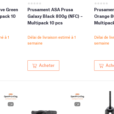
ve Green
Prusament ASA Prusa
Prusamen
ipack 10
Galaxy Black 800g (NFC) –
Orange 8
Multipack 10 pcs
Multipack
mé à 1
Délai de livraison estimé à 1
Délai de li
semaine
semaine
Acheter
Ach