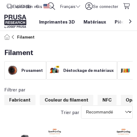
Expédition vers
USD ($)
CORE One L: Maintenant en stock !
Etats-Unis d'Amérique
Français
Se connecter
Imprimantes 3D
Matériaux
Pièces
&
Filament
Filament
Prusament
Déstockage de matériaux
F
Filtrer par
Fabricant
Couleur du filament
NFC
Opac
Trier par