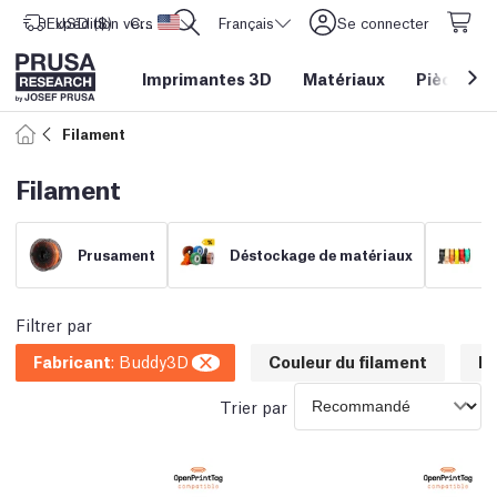
Expédition vers
USD ($)
CORE One L: Maintenant en stock !
Etats-Unis d'Amérique
Français
Se connecter
Imprimantes 3D
Matériaux
Pièces
&
Filament
Filament
Prusament
Déstockage de matériaux
F
Filtrer par
Fabricant
:
Buddy3D
Couleur du filament
N
Trier par