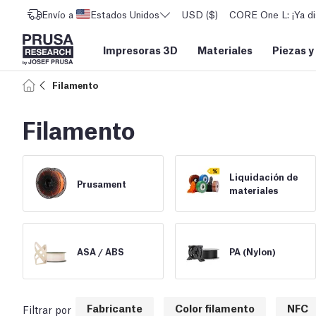
Envío a
Estados Unidos
USD ($)
CORE One L: ¡Ya di
Impresoras 3D
Materiales
Piezas y
Filamento
Filamento
Liquidación de
Prusament
materiales
ASA /
ABS
PA (Nylon)
Fabricante
Color filamento
NFC
Filtrar por