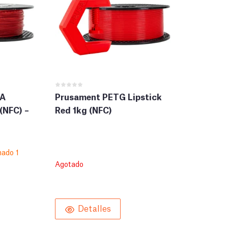
5A
Prusament PETG Lipstick
(NFC) –
Red 1kg (NFC)
mado 1
Agotado
Detalles