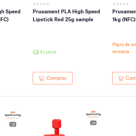
gh Speed
Prusament PLA High Speed
Prusamen
NFC)
Lipstick Red 25g sample
1kg (NFC)
Plazo de en
semana
En stock
Comprar
Com