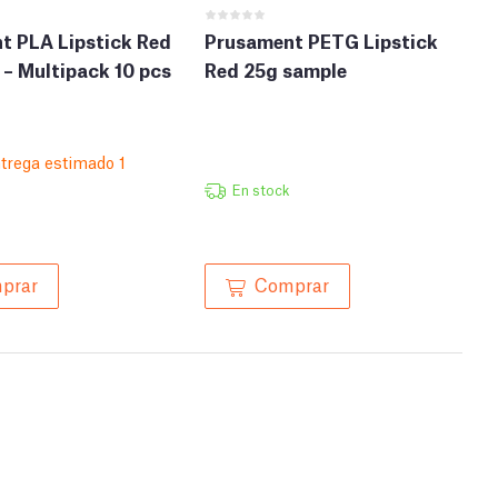
t PLA Lipstick Red
Prusament PETG Lipstick
 – Multipack 10 pcs
Red 25g sample
trega estimado 1
En stock
prar
Comprar