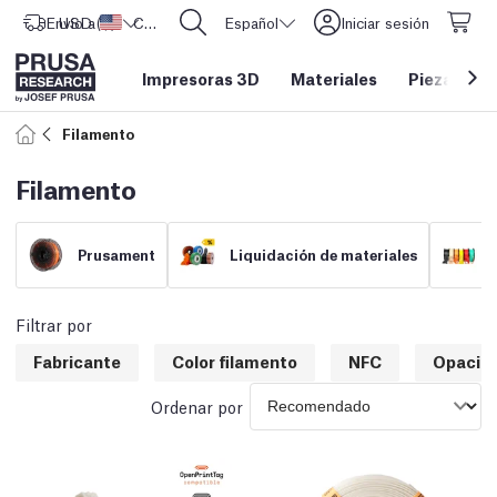
Envío a
USD ($)
Estados Unidos
CORE One L: ¡Ya disponible!
Español
Iniciar sesión
Impresoras 3D
Materiales
Piezas y a
Filamento
Filamento
Prusament
Liquidación de materiales
Filtrar por
Fabricante
Color filamento
NFC
Opacid
Ordenar por