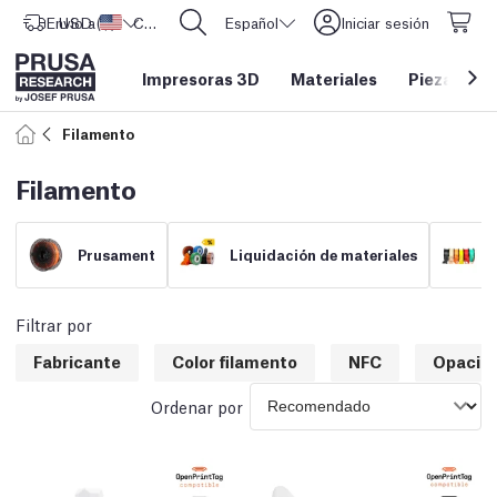
Envío a
USD ($)
Estados Unidos
CORE One L: ¡Ya disponible!
Español
Iniciar sesión
Impresoras 3D
Materiales
Piezas y a
Filamento
Filamento
Prusament
Liquidación de materiales
Filtrar por
Fabricante
Color filamento
NFC
Opacid
Ordenar por