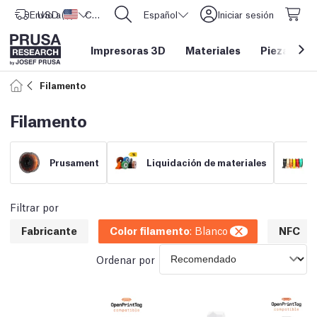
Envío a
USD ($)
Estados Unidos
CORE One L: ¡Ya disponible!
Español
Iniciar sesión
Impresoras 3D
Materiales
Piezas y a
Filamento
Filamento
Prusament
Liquidación de materiales
Filtrar por
Fabricante
Color filamento
:
Blanco
NFC
Ordenar por