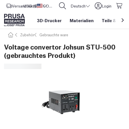
Versand nach
USD ($)
Vereinigte Staaten
CORE One L: Jetzt auf Lager!
Deutsch
Login
3D-Drucker
Materialien
Teile
&
Zube
Zubehör
Gebrauchte ware
Voltage convertor Johsun STU-500
(gebrauchtes Produkt)