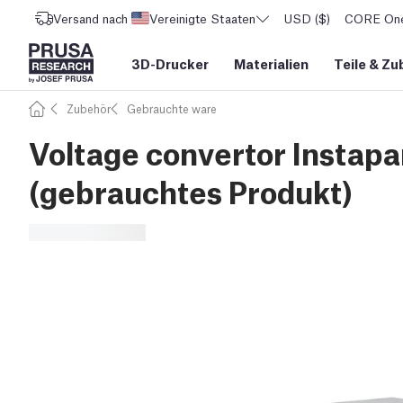
Versand nach
Vereinigte Staaten
USD ($)
CORE One 
3D-Drucker
Materialien
Teile
&
Zu
Zubehör
Gebrauchte ware
Voltage convertor Instap
(gebrauchtes Produkt)