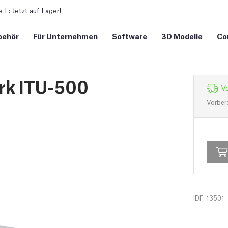
L: Jetzt auf Lager!
behör
Für Unternehmen
Software
3D Modelle
Co
ark ITU-500
Vo
Vorber
IDF: 13501