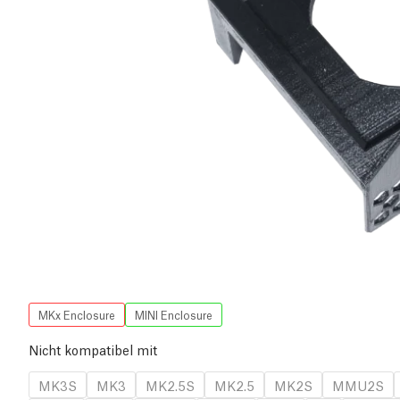
MKx Enclosure
MINI Enclosure
Nicht kompatibel mit
MK3S
MK3
MK2.5S
MK2.5
MK2S
MMU2S