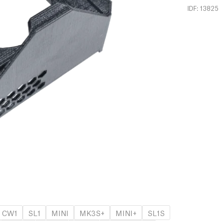
IDF: 13825
CW1
SL1
MINI
MK3S+
MINI+
SL1S