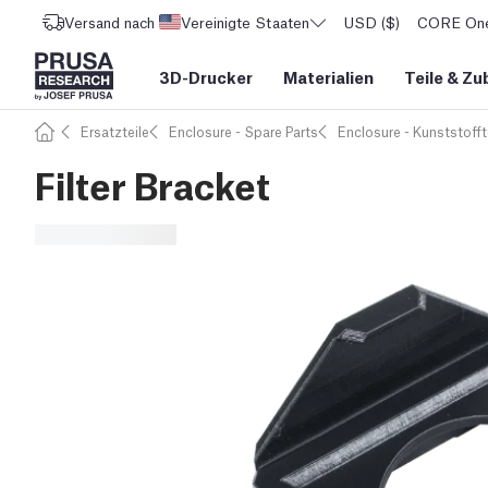
Versand nach
Vereinigte Staaten
USD ($)
CORE One 
3D-Drucker
Materialien
Teile
&
Zu
Ersatzteile
Enclosure - Spare Parts
Enclosure - Kunststofft
Filter Bracket