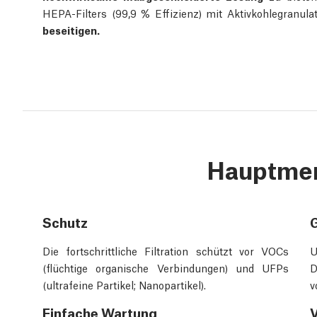
HEPA-Filters (99,9 % Effizienz) mit Aktivkohlegranula
beseitigen.
Hauptme
Schutz
Die fortschrittliche Filtration schützt vor VOCs
U
(flüchtige organische Verbindungen) und UFPs
D
(ultrafeine Partikel; Nanopartikel).
v
Einfache Wartung
V