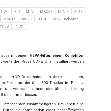
CW1
SL1
MINI
MK3S+
MINI+
SL1S
MMU3
MK3.5
HT90
MKx Enclosure
3.5S
INDX
 Gehäuse mit einem
HEPA-Filter, einem Kohlefilter
ückseite des Prusa CORE One installiert werden
endeten 3D-Druckmaterialien sicher sein sollten,
sere Farm, auf der über 600 Drucker im Einsatz
ystem und wir wollten Ihnen eine ähnliche Lösung
uft sind immer besser.
rten Unternehmen zusammengetan, um Ihnen eine
. Durch die Kombination eines hocheffizienten