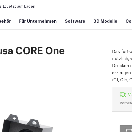
L: Jetzt auf Lager!
behör
Für Unternehmen
Software
3D Modelle
Co
Prusa CORE One
Das forts
nützlich,
Drucken e
erzeugen.
(C1, C1+, 
Vo
Vorber