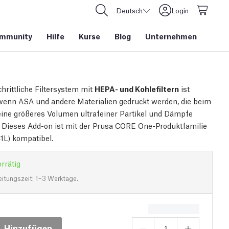
Deutsch
Login
mmunity
Hilfe
Kurse
Blog
Unternehmen
chrittliche Filtersystem mit
HEPA- und Kohlefiltern
ist
 wenn ASA und andere Materialien gedruckt werden, die beim
ine größeres Volumen ultrafeiner Partikel und Dämpfe
 Dieses Add-on ist mit der Prusa CORE One-Produktfamilie
C1L) kompatibel.
rrätig
eitungszeit: 1–3 Werktage.
Hinzufügen