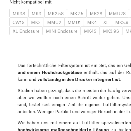
Nicht kompatibel mit
MK3S
MK3
MK2.5S
MK2.5
MK2S
MMU2S
CW1S
MK2
MMU2
MMU1
MK4
XL
MK3.9
XL Enclosure
MINI Enclosure
MK4S
MK3.9S
MK
Das fortschrittliche Filtersystem ist ein Set, das ein
und einem Hochdruckgebläse
enthält, das auf der R
kann und
vollständig in den Drucker integriert ist.
Studien haben gezeigt, dass die meisten der häufig verw
aber wir wollten noch einen Schritt weiter gehen. Un
sind, testet seit einiger Zeit ihr eigenes Luftfilters
anbieten. Weniger Partikel und weniger Geruch in der L
Wir haben uns mit einem auf Luftfilter spezialisie
hochwirksame maßgeschneiderte Lösung
zu bieten