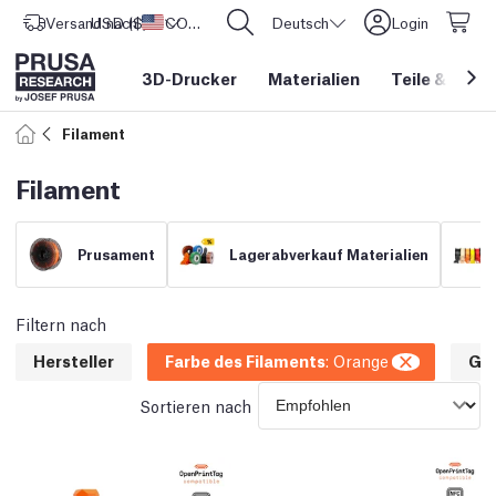
Versand nach
USD ($)
Vereinigte Staaten
CORE One L: Jetzt auf Lager!
Deutsch
Login
3D-Drucker
Materialien
Teile
&
Zube
Filament
Filament
Prusament
Lagerabverkauf Materialien
Filtern nach
Hersteller
Farbe des Filaments
:
Orange
Ge
Sortieren nach