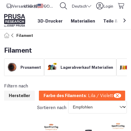
Versand nach
USD ($)
Vereinigte Staaten
CORE One L: Jetzt auf Lager!
Deutsch
Login
3D-Drucker
Materialien
Teile
&
Zube
Filament
Filament
Prusament
Lagerabverkauf Materialien
Filtern nach
Hersteller
Farbe des Filaments
:
Lila / Violett
Sortieren nach