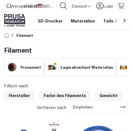
Versand nach
USD ($)
Vereinigte Staaten
CORE One L: Jetzt auf Lager!
Deutsch
Login
3D-Drucker
Materialien
Teile
&
Zube
Filament
Filament
Prusament
Lagerabverkauf Materialien
Filtern nach
Hersteller
Farbe des Filaments
Gewicht
Sortieren nach