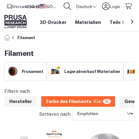
Versand nach
USD ($)
Vereinigte Staaten
CORE One L: Jetzt auf Lager!
Deutsch
Login
3D-Drucker
Materialien
Teile
&
Zube
Filament
Filament
Prusament
Lagerabverkauf Materialien
Filtern nach
Hersteller
Farbe des Filaments
:
Klar
Gewic
Sortieren nach