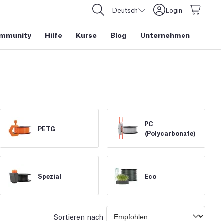
Deutsch
Login
mmunity
Hilfe
Kurse
Blog
Unternehmen
PC
PETG
(Polycarbonate)
Spezial
Eco
Sortieren nach