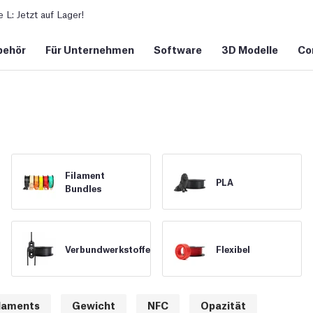
L: Jetzt auf Lager!
behör
Für Unternehmen
Software
3D Modelle
Co
Filament
PLA
Bundles
Verbundwerkstoffe
Flexibel
ilaments
Gewicht
NFC
Opazität