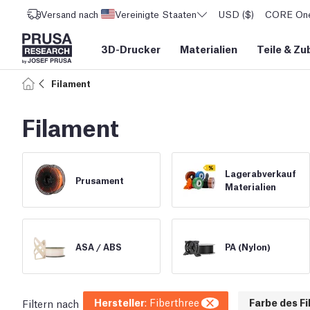
Versand nach
Vereinigte Staaten
USD ($)
CORE One 
3D-Drucker
Materialien
Teile
&
Zu
Filament
Filament
Lagerabverkauf
Prusament
Materialien
ASA /
ABS
PA (Nylon)
Hersteller
:
Fiberthree
Farbe des F
Filtern nach