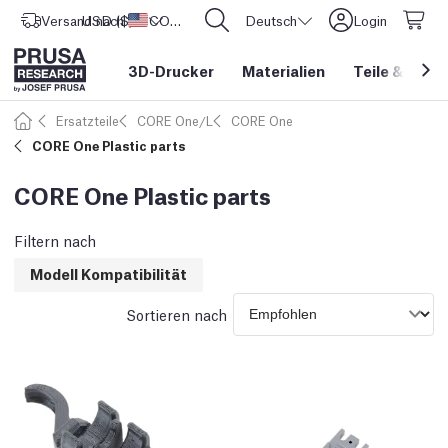
Versand nach
USD ($)
Vereinigte Staaten
CORE One L: Jetzt auf Lager!
Deutsch
Login
3D-Drucker
Materialien
Teile
&
Zube
Ersatzteile
CORE One/L
CORE One
CORE One Plastic parts
CORE One Plastic parts
Filtern nach
Modell Kompatibilität
Sortieren nach