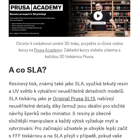
Chcete-li ovládnout umění 3D tisku, projděte si různé online
kurzy na
Prusa Academy
. Základní kurzy získáte zdarma s
každou 3D tiskárnou Prusa.
A co SLA?
Resinový tisk, známý také jako SLA, využívá tekutý resin
a UV světlo k vytváření neuvěřitelně detailních modelů.
SLA tiskárny, jako je
Original Prusa SL1S
, nabízejí
neuvěřitelné detaily, díky čemuž jsou ideální pro složité
návrhy šperků nebo miniatur. S resiny je obecně
složitější manipulace a každý výtisk vyžaduje mytí a
vytvrzování. Pro začínající uživatele je obvykle lepší začít
s FFF tiskárnou a na SLA přejít v případě, pokud vaše