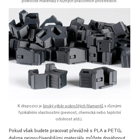
pokročilé materiály v různých pracovních prostředích.
K dispozici je
široký výběr pokročilých filamentů
s různými
fyzikálními vlastnostmi (pevnost, chemická nebo teplotní
odolnost atd.).
Pokud však budete pracovat převážně s PLA a PETG,
dvěma nejpoužívanějšími materiály, můžete dosáhnout