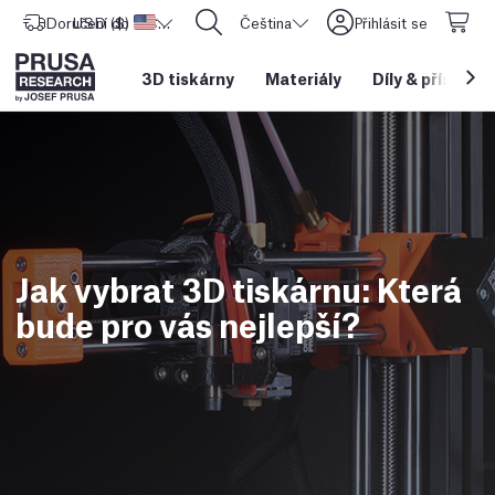
Doručení do
USD ($)
Spojené státy americké
CORE One L: Nyní skladem!
Čeština
Přihlásit se
3D tiskárny
Materiály
Díly
&
příslušen
Jak vybrat 3D tiskárnu: Která
bude pro vás nejlepší?