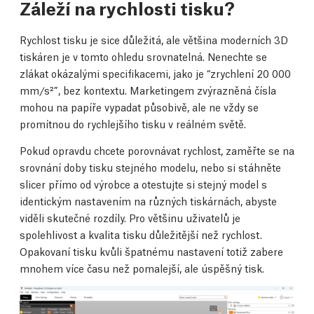
Záleží na rychlosti tisku?
Rychlost tisku je sice důležitá, ale většina moderních 3D
tiskáren je v tomto ohledu srovnatelná. Nenechte se
zlákat okázalými specifikacemi, jako je “zrychlení 20 000
mm/s²”, bez kontextu. Marketingem zvýrazněná čísla
mohou na papíře vypadat působivě, ale ne vždy se
promítnou do rychlejšího tisku v reálném světě.
Pokud opravdu chcete porovnávat rychlost, zaměřte se na
srovnání doby tisku stejného modelu, nebo si stáhněte
slicer přímo od výrobce a otestujte si stejný model s
identickým nastavením na různých tiskárnách, abyste
viděli skutečné rozdíly. Pro většinu uživatelů je
spolehlivost a kvalita tisku důležitější než rychlost.
Opakovaní tisku kvůli špatnému nastavení totiž zabere
mnohem více času než pomalejší, ale úspěšný tisk.