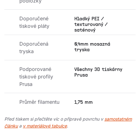
podložky
Doporučené 
Hladký PEI /
texturovaný /
tiskové pláty
saténový
Doporučená 
0,4mm mosazná
tryska
tryska
Podporované 
Všechny 3D tiskárny
Prusa
tiskové profily 
Prusa
Průměr filamentu
1,75 mm
Před tiskem si přečtěte víc o přípravě povrchu v
samostatném
článku
a
v materiálové tabulce
.