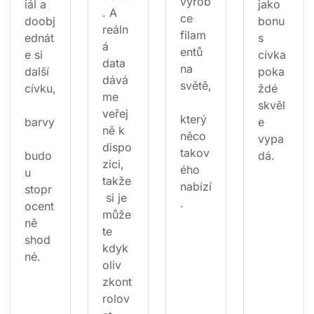
výrob
iál a 
jako 
. A 
ce 
doobj
bonu
reáln
filam
ednát
s 
á 
entů 
e si 
cívka 
data 
na 
další 
poka
dává
světě,
cívku,
ždé 
me 
skvěl
veřej
který 
barvy
e 
ně k 
něco 
vypa
dispo
takov
budo
dá.
zici, 
ého 
u 
takže
nabízí
stopr
 si je 
.
ocent
může
ně 
te 
shod
kdyk
né.
oliv 
zkont
rolov