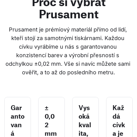
Proč si vybrat
Prusament
Prusament je prémiový materiál přímo od lidí, 
kteří stojí za samotnými tiskárnami. Každou 
cívku vyrábíme u nás s garantovanou 
konzistencí barev a výrobní přesností s 
odchylkou ±0,02 mm. Vše si navíc můžete sami 
ověřit, a to až do posledního metru.
Gar
±
Vys
Kaž
anto
0,0
oká
dá
van
2
kval
cívk
á
mm
ita,
a je