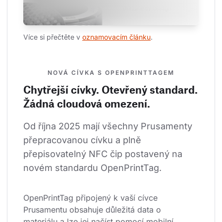
Více si přečtěte v 
oznamovacím článku
.
NOVÁ CÍVKA S OPENPRINTTAGEM
Chytřejší cívky. Otevřený standard.
Žádná cloudová omezení.
Od října 2025 mají všechny Prusamenty 
přepracovanou cívku a plně 
přepisovatelný NFC čip postavený na 
novém standardu OpenPrintTag.
OpenPrintTag připojený k vaší cívce 
Prusamentu obsahuje důležitá data o 
materiálu a lze jej načíst pomocí mobilní 