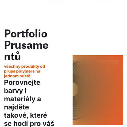
Portfolio
Prusame
ntů
všechny produkty od
prusa polymers na
jednom místě
Porovnejte
barvy i
materiály a
najděte
takové, které
se hodí pro váš