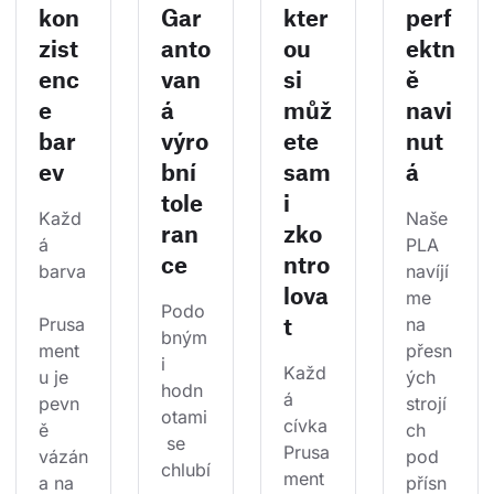
kon
Gar
kter
perf
zist
anto
ou
ektn
enc
van
si
ě
e
á
můž
navi
bar
výro
ete
nut
ev
bní
sam
á
tole
i
Každ
Naše 
ran
zko
á 
PLA 
ce
ntro
barva
navíjí
lova
me 
Podo
t
Prusa
na 
bným
ment
přesn
i 
Každ
u je 
ých 
hodn
á 
pevn
strojí
otami
cívka 
ě 
ch 
 se 
Prusa
vázán
pod 
chlubí
ment
a na 
přísn