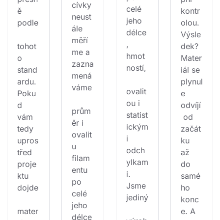
cívky 
celé 
ě 
kontr
neust
jeho 
podle
olou. 
ále 
délce
Výsle
měří
, 
tohot
dek? 
me a 
hmot
o 
Mater
zazna
ností,
stand
iál se 
mená
ardu. 
plynul
váme
ovalit
Poku
e 
ou i 
d 
odvíjí
prům
statist
vám 
 od 
ěr i 
ickým
tedy 
začát
ovalit
i 
upros
ku 
u 
odch
třed 
až 
filam
ylkam
proje
do 
entu 
i. 
ktu 
samé
po 
Jsme 
dojde
ho 
celé 
jediný
konc
jeho 
mater
e. A 
délce