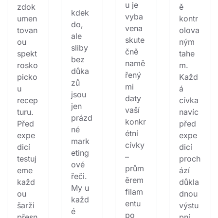
u je 
zdok
ě 
kdek
vyba
umen
kontr
do, 
vena 
tovan
olova
ale 
skute
ou 
ným 
sliby 
čně 
spekt
tahe
bez 
namě
rosko
m. 
důka
řený
picko
Každ
zů 
mi 
u 
á 
jsou 
daty 
recep
cívka 
jen 
vaší 
turu. 
navíc 
prázd
konkr
Před 
před 
né 
étní 
expe
expe
mark
cívky 
dicí 
dicí 
eting
– 
testuj
proch
ové 
prům
eme 
ází 
řeči. 
ěrem 
každ
důkla
My u 
filam
ou 
dnou 
každ
entu 
šarži 
výstu
é 
po 
přesn
pní 