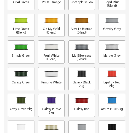
Opal Green
Prusa Orange
Pineapple Yellow
Royal Blue
(Blend)
Lime Green
Oh My Gold
Viva La Bronze
Gravity Grey
(Blend)
(Blend)
(Blend)
Simply Green
Pearl White
My Silverness
Marble Grey
(Blend)
(Blend)
Galaxy Green
Pristine White
Galaxy Black
Lipstick Red
2kg
2kg
Army Green 2kg
Galaxy Purple
Galaxy Red
Azure Blue 2kg
2kg