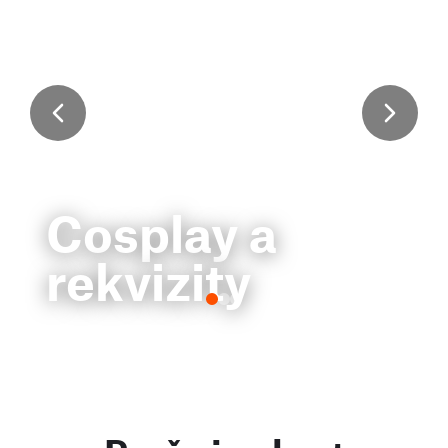
Cosplay a
rekvizity