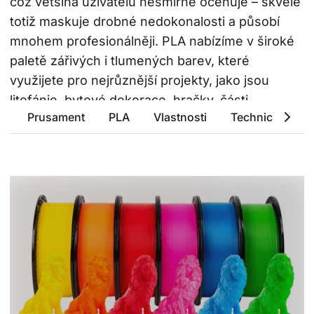
což většina uživatelů nesmírně oceňuje – skvěle 
totiž maskuje drobné nedokonalosti a působí 
mnohem profesionálněji. PLA nabízíme v široké 
paletě zářivých i tlumených barev, které 
využijete pro nejrůznější projekty, jako jsou 
litofánie, bytové dekorace, hračky, části 
Prusament
PLA
Vlastnosti
Technické para
kostýmů a mnoho dalšího.