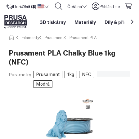
Doručení do
USD ($)
Spojené státy americké
CORE One L: Nyní skladem!
Čeština
Přihlásit se
3D tiskárny
Materiály
Díly
&
příslušen
Filamenty
Prusament
Prusament PLA
Prusament PLA Chalky Blue 1kg
(NFC)
Prusament
1kg
NFC
Parametry
Modrá