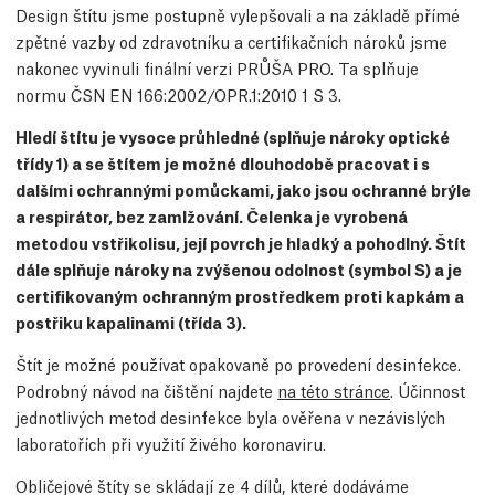
Design štítu jsme postupně vylepšovali a na základě přímé
zpětné vazby od zdravotníku a certifikačních nároků jsme
nakonec vyvinuli finální verzi PRŮŠA PRO. Ta splňuje
normu ČSN EN 166:2002/OPR.1:2010 1 S 3.
Hledí štítu je vysoce průhledné (splňuje nároky optické
třídy 1) a se štítem je možné dlouhodobě pracovat i s
dalšími ochrannými pomůckami, jako jsou ochranné brýle
a respirátor, bez zamlžování. Čelenka je vyrobená
metodou vstřikolisu, její povrch je hladký a pohodlný. Štít
dále splňuje nároky na zvýšenou odolnost (symbol S) a je
certifikovaným ochranným prostředkem proti kapkám a
postřiku kapalinami (třída 3).
Štít je možné používat opakovaně po provedení desinfekce.
Podrobný návod na čištění najdete
na této stránce
. Účinnost
jednotlivých metod desinfekce byla ověřena v nezávislých
laboratořích při využití živého koronaviru.
Obličejové štíty se skládají ze 4 dílů, které dodáváme