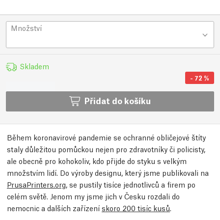
Množství
Skladem
-
72
%
Přidat do košíku
Během koronavirové pandemie se ochranné obličejové štíty
staly důležitou pomůckou nejen pro zdravotníky či policisty,
ale obecně pro kohokoliv, kdo přijde do styku s velkým
množstvím lidí. Do výroby designu, který jsme publikovali na
PrusaPrinters.org
, se pustily tisíce jednotlivců a firem po
celém světě. Jenom my jsme jich v Česku rozdali do
nemocnic a dalších zařízení
skoro 200 tisíc kusů
.