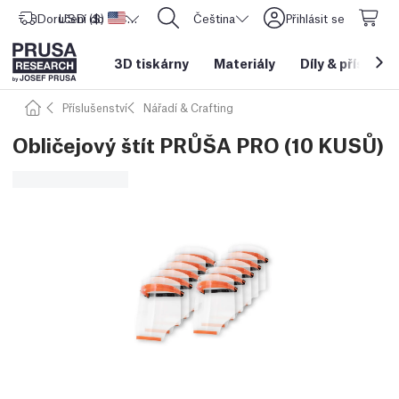
Doručení do
USD ($)
Spojené státy americké
CORE One L: Nyní skladem!
Čeština
Přihlásit se
3D tiskárny
Materiály
Díly
&
příslušen
Příslušenství
Nářadí & Crafting
Obličejový štít PRŮŠA PRO (10 KUSŮ)